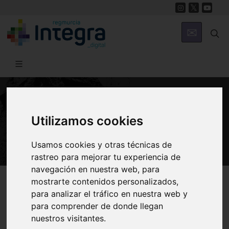
PATRIMONIO
Utilizamos cookies
Iglesia de la Asunción de Cieza
Usamos cookies y otras técnicas de
rastreo para mejorar tu experiencia de
navegación en nuestra web, para
Región de Murcia Digital
Patrimonio
Religioso
mostrarte contenidos personalizados,
para analizar el tráfico en nuestra web y
para comprender de donde llegan
nuestros visitantes.
Introducción
Arquitectura y Zonas