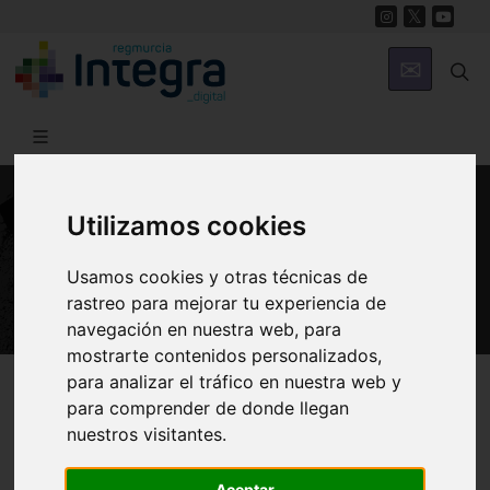
Utilizamos cookies
PATRIMONIO
Monasterio de Santa Clara
Usamos cookies y otras técnicas de
rastreo para mejorar tu experiencia de
navegación en nuestra web, para
mostrarte contenidos personalizados,
Región de Murcia Digital
Patrimonio
Religioso
para analizar el tráfico en nuestra web y
para comprender de donde llegan
nuestros visitantes.
Introducción
Arquitectura
Aceptar