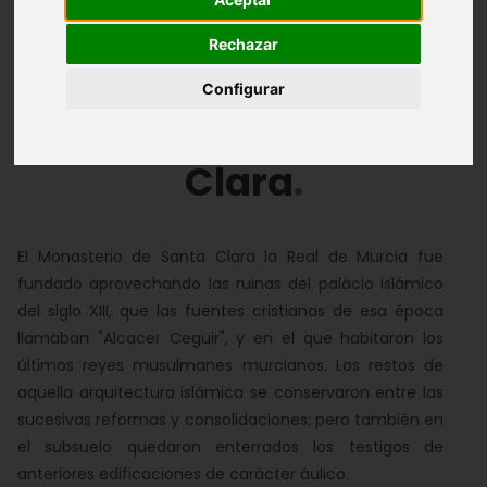
Rechazar
Personajes e Historia
Zonas
Obras
Configurar
Monasterio de Santa
Clara
El Monasterio de Santa Clara la Real de Murcia fue
fundado aprovechando las ruinas del palacio islámico
del siglo XIII, que las fuentes cristianas de esa época
llamaban "Alcacer Ceguir", y en el que habitaron los
últimos reyes musulmanes murcianos. Los restos de
aquella arquitectura islámica se conservaron entre las
sucesivas reformas y consolidaciones; pero también en
el subsuelo quedaron enterrados los testigos de
anteriores edificaciones de carácter áulico.