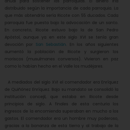
anual para sostener las parroquias. El dinero iría
distribuido según la importancia de cada parroquia. La
que más obtendría sería Ricote con 55 ducados. Cada
parroquia fue puesta bajo la advocación de un santo.
En concreto, Ricote estuvo bajo la de San Pedro
Apóstol, aunque ya en este siglo XVI se tenía gran
devoción por
San Sebastián.
En los años siguientes
aumentó la población de Ricote y surgieron los
moriscos (musulmanes conversos). Vivieron en paz
como lo habían hecho en el Valle los mudéjares.
A mediados del siglo XVI el comendador era Enríquez
de Quiñónez Enríquez. Bajo su mandato se consolidó la
institución concejil, que estaba en Ricote desde
principios de siglo. A finales de esta centuria los
ingresos de la encomienda superaban en mucho a los
gastos. El comendador era un hombre muy poderoso,
gracias a la bonanza de esta tierra y al trabajo de la