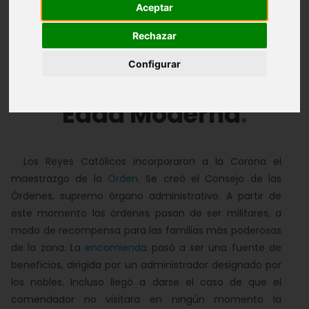
Aceptar
Edad Media
Edad Moderna
Rechazar
Edad Contemporánea
Configurar
Edad Moderna
Los Reyes Católicos incorporaron a la Corona el
maestrazgo de la
Orden
. Se creó el Consejo de las
Órdenes, supremo órgano administrativo. A partir de
este momento las órdenes pasan de ser militares, a
modo de recompensa para las familias más poderosas
de la zona. La
encomienda
pasó a ser una fuente de
beneficios, dirigida por un administrador designado por
los nobles. Incluso llegó a darse el caso de que el
comendador no visitara en ningún momento la