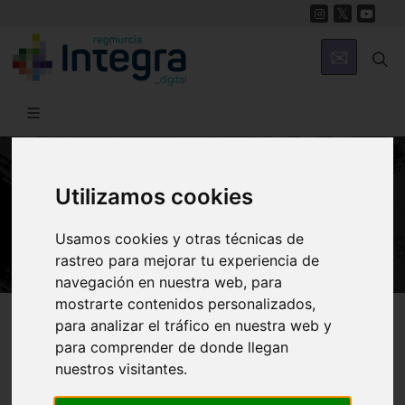
Utilizamos cookies
HISTORIA
Historia de Ricote
Usamos cookies y otras técnicas de
rastreo para mejorar tu experiencia de
navegación en nuestra web, para
mostrarte contenidos personalizados,
Región de Murcia Digital
Historia
Historia de la Región
para analizar el tráfico en nuestra web y
para comprender de donde llegan
nuestros visitantes.
Introducción
Prehistoria y Antigüedad