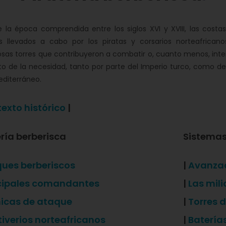
 la época comprendida entre los siglos XVI y XVIII, las cost
s llevados a cabo por los piratas y corsarios norteafricano
as torres que contribuyeron a combatir o, cuanto menos, inten
o de la necesidad, tanto por parte del Imperio turco, como de
editerráneo.
exto histórico
|
ería berberisca
Sistemas
ues berberiscos
|
Avanzad
cipales comandantes
|
Las mili
icas de ataque
|
Torres d
iverios norteafricanos
|
Batería