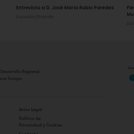
Entrevista a D. José María Rubio Paredes
Fi
Mu
Duración:0h4m8s
Du
Una
 Desarrollo Regional.
acer Europa
.
Aviso Legal
Política de
Privacidad y Cookies
Contacto