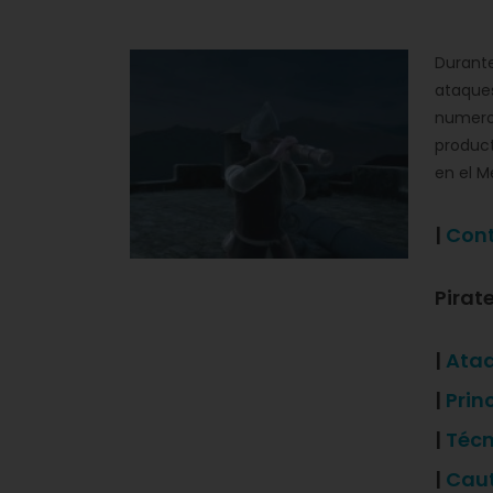
Durante
ataque
numeros
product
en el M
|
Cont
Pirat
|
Ataq
|
Prin
|
Técn
|
Caut