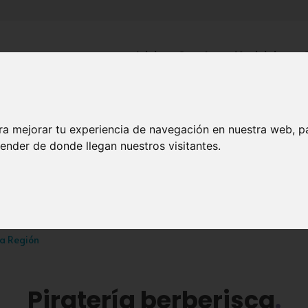
Inicio
Canales
Municipios
ra mejorar tu experiencia de navegación en nuestra web, p
HISTORIA
ender de donde llegan nuestros visitantes.
Piratería berberisca
la Región
Piratería berberisca