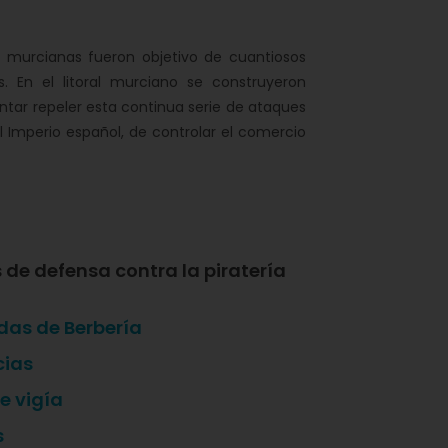
as murcianas fueron objetivo de cuantiosos
s. En el litoral murciano se construyeron
tar repeler esta continua serie de ataques
l Imperio español, de controlar el comercio
 de defensa contra la piratería
as de Berbería
cias
e vigía
s