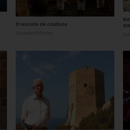
Bat
El rescate de cautivos
XI
Duración:0h3m14s
Du