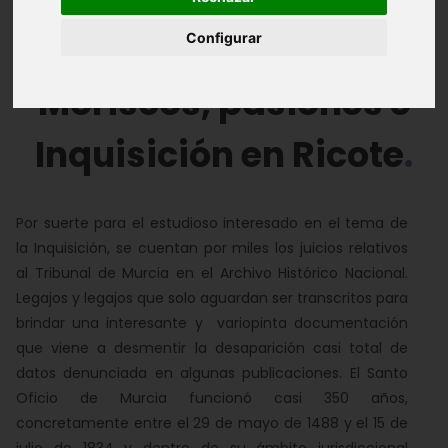
Introducción
Inquisición
Configurar
Moriscos, pasiones e
Inquisición en Ricote
Por suerte para el estudioso interesado en el tema de
la Inquisición, se cuentan por miles los juicios relativos
al Tribunal de Murcia en el Archivo Histórico Nacional.
Legajos y legajos que solo aguardan ser transcritos para
brindar una interesante y variopinta documentación
que viene a desmentir la desaparición casi total de
datos denunciada en algunas publicaciones. El Santo
Oficio de Murcia funcionó casi 350 años,
concretamente entre el 29 de mayo de 1488 y el 15 de