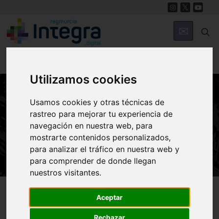
Utilizamos cookies
Usamos cookies y otras técnicas de
HISTORIA
rastreo para mejorar tu experiencia de
Moriscos, pasiones e Inquisición en
navegación en nuestra web, para
Ricote
mostrarte contenidos personalizados,
para analizar el tráfico en nuestra web y
para comprender de donde llegan
nuestros visitantes.
Región de Murcia Digital
Historia
Episodios
Aceptar
Rechazar