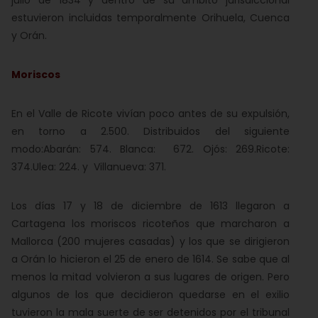
julio de 1834 y dentro de su ámbito jurisdiccional
estuvieron incluidas temporalmente Orihuela, Cuenca
y Orán.
Moriscos
En el Valle de Ricote vivían poco antes de su expulsión,
en torno a 2.500. Distribuidos del siguiente
modo:Abarán: 574. Blanca: 672. Ojós: 269.Ricote:
374.Ulea: 224. y Villanueva: 371.
Los días 17 y 18 de diciembre de 1613 llegaron a
Cartagena los moriscos ricoteños que marcharon a
Mallorca (200 mujeres casadas) y los que se dirigieron
a Orán lo hicieron el 25 de enero de 1614. Se sabe que al
menos la mitad volvieron a sus lugares de origen. Pero
algunos de los que decidieron quedarse en el exilio
tuvieron la mala suerte de ser detenidos por el tribunal