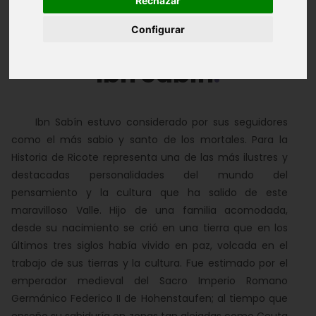
Rechazar
Introducción
Biografía
Datos de interés
Configurar
Ibn Sabín
Ibn Sabín estuvo considerado por sus seguidores
como el más sabio y santo de los mortales. Para la
Historia de Ricote representa una de las más ilustres y
destacadas personalidades del mundo del
pensamiento y la cultura que ha salido de este
maravilloso Valle. Hijo de una familia acomodada,
desde su nacimiento se crió en una tierra que en los
últimos tres siglos había vivido en paz, volcada en el
trabajo de sus tierras y la cultura. Fue estimado por el
emperador medieval del Sacro Imperio Romano
Germánico Federico II de Hohenstaufen; al tiempo que