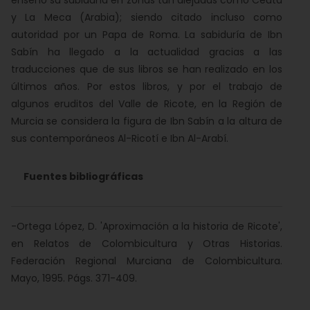
enseño su sabiduría en zonas tan alejadas como Ceuta
y La Meca (Arabia); siendo citado incluso como
autoridad por un Papa de Roma. La sabiduría de Ibn
Sabín ha llegado a la actualidad gracias a las
traducciones que de sus libros se han realizado en los
últimos años. Por estos libros, y por el trabajo de
algunos eruditos del Valle de Ricote, en la Región de
Murcia se considera la figura de Ibn Sabín a la altura de
sus contemporáneos Al-Ricotí e Ibn Al-Arabí.
Fuentes bibliográficas
-Ortega López, D. 'Aproximación a la historia de Ricote',
en Relatos de Colombicultura y Otras Historias.
Federación Regional Murciana de Colombicultura.
Mayo, 1995. Págs. 371-409.