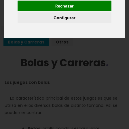
Rechazar
Juegos Infantiles
Configurar
Agilidad
Autoconstruidos y Habilidad
Bolas y Carreras
Otros
Bolas y Carreras
Los juegos con bolas
La característica principal de estos juegos es que se
utiliza en ellos diversas bolas de distinto tamaño. Así se
pueden encontrar:
Petos:
arcilla cocida y escaso valor.