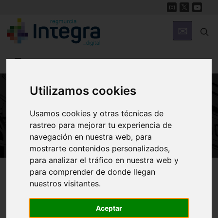
Utilizamos cookies
ARTE Y CULTURA
Usamos cookies y otras técnicas de
Juegos Tradicionales
rastreo para mejorar tu experiencia de
navegación en nuestra web, para
mostrarte contenidos personalizados,
para analizar el tráfico en nuestra web y
Región de Murcia Digital
Arte y Cultura
Folclore
para comprender de donde llegan
nuestros visitantes.
Aceptar
Introducción
Historia
Juegos de Adultos