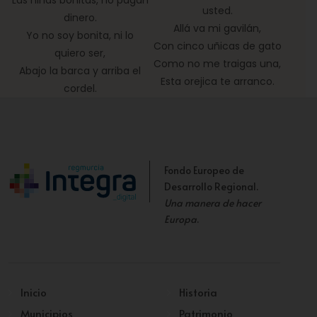
Las niñas bonitas, no pagan
usted.
dinero.
Allá va mi gavilán,
Yo no soy bonita, ni lo
Con cinco uñicas de gato
quiero ser,
Como no me traigas una,
Abajo la barca y arriba el
Esta orejica te arranco.
cordel.
Fondo Europeo de
Desarrollo Regional.
Una manera de hacer
Europa
.
Inicio
Historia
Municipios
Patrimonio