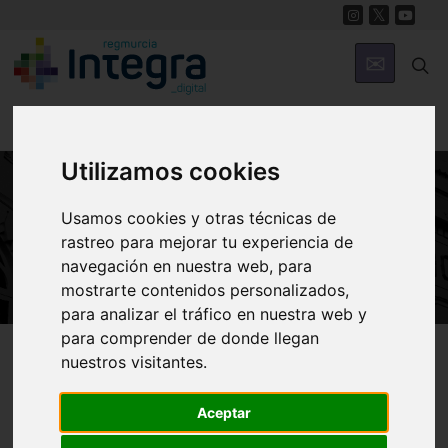
Utilizamos cookies
Usamos cookies y otras técnicas de
ARTE Y CULTURA
rastreo para mejorar tu experiencia de
Juegos Tradicionales
navegación en nuestra web, para
mostrarte contenidos personalizados,
para analizar el tráfico en nuestra web y
para comprender de donde llegan
Región de Murcia Digital
Arte y Cultura
Folclore
nuestros visitantes.
Aceptar
Introducción
Historia
Juegos de Adultos