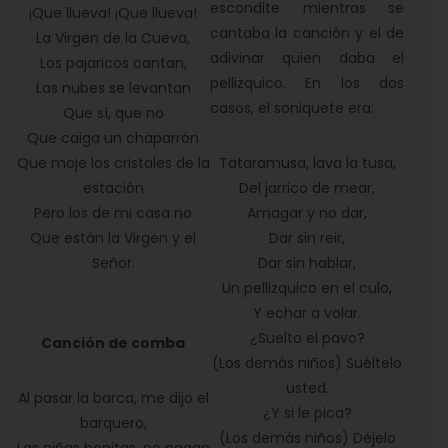
escondite mientras se
¡Que llueva! ¡Que llueva!
cantaba la canción y el de
La Virgen de la Cueva,
adivinar quien daba el
Los pajaricos cantan,
pellizquico. En los dos
Las nubes se levantan
casos, el soniquete era:
Que sí, que no
Que caiga un chaparrón
Que moje los cristales de la
Tataramusa, lava la tusa,
estación
Del jarrico de mear,
Pero los de mi casa no
Amagar y no dar,
Que están la Virgen y el
Dar sin reir,
Señor.
Dar sin hablar,
Un pellizquico en el culo,
Y echar a volar.
¿Suelto el pavo?
Canción de comba
(Los demás niños) Suéltelo
usted.
Al pasar la barca, me dijo el
¿Y si le pica?
barquero,
(Los demás niños) Déjelo