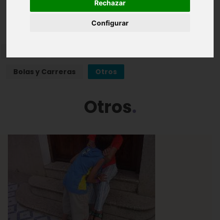
Rechazar
Juegos Infantiles
Configurar
Agilidad
Autoconstruidos y Habilidad
Bolas y Carreras
Otros
Otros