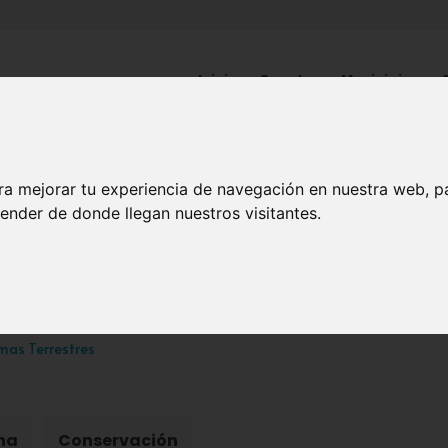
Inicio
Canales
Municipios
ra mejorar tu experiencia de navegación en nuestra web, p
NATURALEZA
ender de donde llegan nuestros visitantes.
Saladares
mas Terrestres
na
Conservación