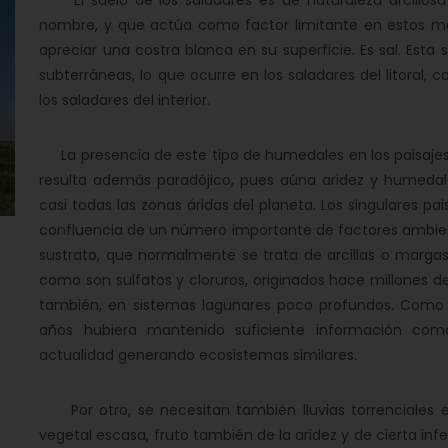
El suelo de los saladares es de naturaleza arcillosa y
nombre, y que actúa como factor limitante en estos me
apreciar una costra blanca en su superficie. Es sal. Esta
subterráneas, lo que ocurre en los saladares del litoral,
los saladares del interior.
La presencia de este tipo de humedales en los paisajes
resulta además paradójico, pues aúna aridez y humedal
casi todas las zonas áridas del planeta. Los singulares pai
confluencia de un número importante de factores ambienta
sustrato, que normalmente se trata de arcillas o margas
como son sulfatos y cloruros, originados hace millones d
también, en sistemas lagunares poco profundos. Como 
años hubiera mantenido suficiente información com
actualidad generando ecosistemas similares.
Por otro, se necesitan también lluvias torrenciales e 
vegetal escasa, fruto también de la aridez y de cierta inf