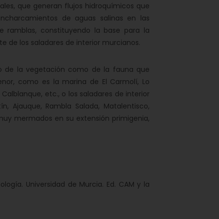
ales, que generan flujos hidroquímicos que
encharcamientos de aguas salinas en las
de ramblas, constituyendo la base para la
e de los saladares de interior murcianos.
o de la vegetación como de la fauna que
Menor, como es la marina de El Carmolí, Lo
Calblanque, etc., o los saladares de interior
, Ajauque, Rambla Salada, Matalentisco,
os muy mermados en su extensión primigenia,
ología. Universidad de Murcia. Ed. CAM y la