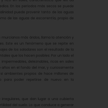
 rico en sales, característica que les da
dios. En los períodos más secos se puede
 salinidad puede provenir tanto de las aguas
 como de las aguas de escorrentía, propio de
 murcianos más áridos, llama la atención y
es. Este es un fenómeno que se repite en
sajes de los saladares son el resultado de la
les que los hacen posibles: Por un lado el
 impermeables, deleznables, ricas en sales
e años en el fondo del mar, y curiosamente
si ambientes propios de hace millones de
o para poder repetirse de nuevo en la
irregulares, que dan lugar a una cubierta
ertilidad del suelo. Lo que conduce a generar