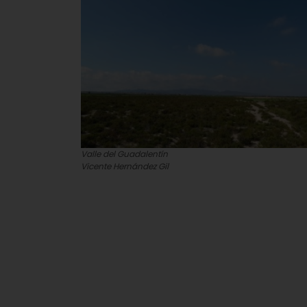
Valle del Guadalentín
Vicente Hernández Gil