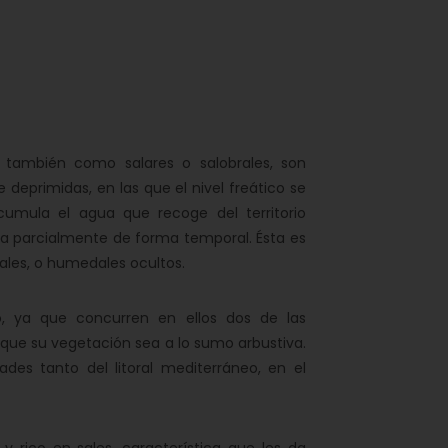
ambién como salares o salobrales, son
eprimidas, en las que el nivel freático se
cumula el agua que recoge del territorio
ca parcialmente de forma temporal. Ésta es
ales, o humedales ocultos.
ya que concurren en ellos dos de las
y que su vegetación sea a lo sumo arbustiva.
des tanto del litoral mediterráneo, en el