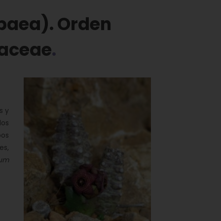
paea). Orden
daceae
s y
los
pos
es,
um