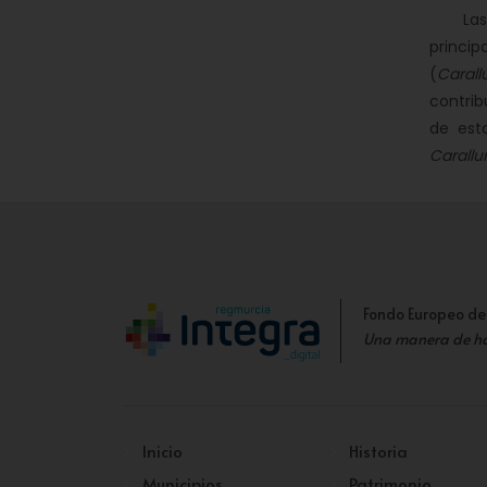
Las fl
princi
(
Caral
contri
de est
Carallu
Fondo Europeo de
Una manera de h
Inicio
Historia
Municipios
Patrimonio