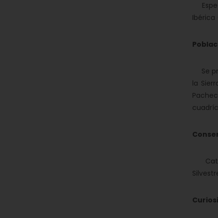
Especie
Ibérica 
Poblac
Se pres
la Sier
Pacheco
cuadríc
Conse
Catalo
Silvest
Curios