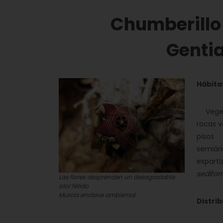
Chumberillo
Genti
Hábita
Vegeta 
rocas v
pisos
semiári
esparti
sedifo
Las flores desprenden un desagradable
olor fétido
Murcia enclave ambiental
Distri