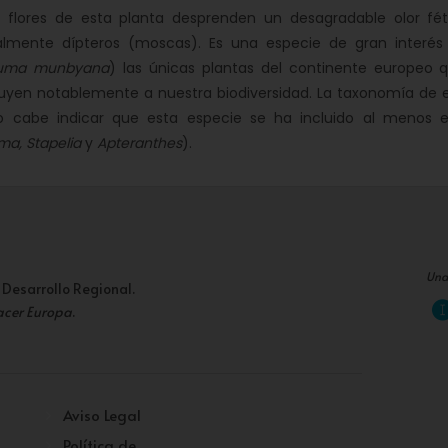
ores de esta planta desprenden un desagradable olor fétid
palmente dípteros (moscas). Es una especie de gran interés 
luma munbyana
) las únicas plantas del continente europeo 
buyen notablemente a nuestra biodiversidad. La taxonomía de
o cabe indicar que esta especie se ha incluido al menos e
ma, Stapelia
y
Apteranthes
).
Una
 Desarrollo Regional.
acer Europa
.
Aviso Legal
Política de