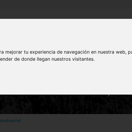
Inicio
Canales
Municipios
ra mejorar tu experiencia de navegación en nuestra web, p
NATURALEZA
ender de donde llegan nuestros visitantes.
 de lobo (Caralluma euro
anales. Familia Asclepia
 Ambiental