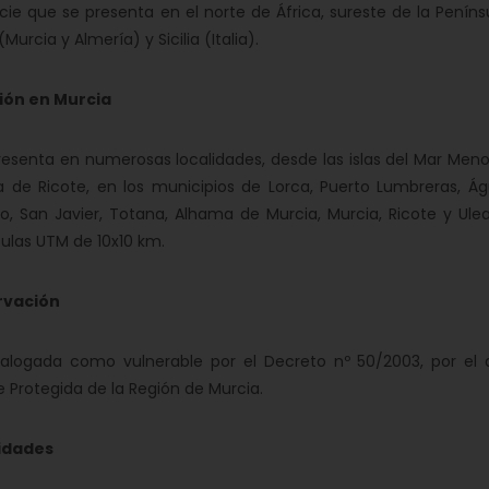
 que se presenta en el norte de África, sureste de la Peníns
(Murcia y Almería) y Sicilia (Italia).
ión en Murcia
enta en numerosas localidades, desde las islas del Mar Menor y 
ra de Ricote, en los municipios de Lorca, Puerto Lumbreras, Ág
, San Javier, Totana, Alhama de Murcia, Murcia, Ricote y Ule
ulas UTM de 10x10 km.
rvación
gada como vulnerable por el Decreto nº 50/2003, por el qu
re Protegida de la Región de Murcia.
idades