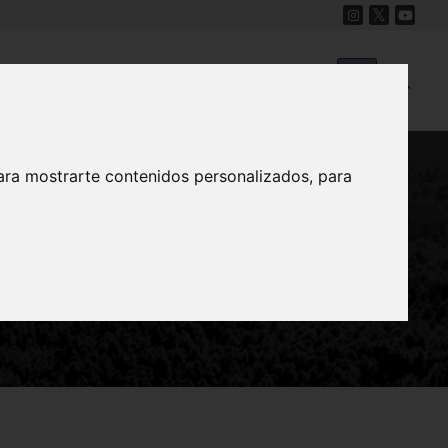
Cine
Proyecto Carmesí
Mapa Sonoro
ara mostrarte contenidos personalizados, para
paea). Orden
daceae