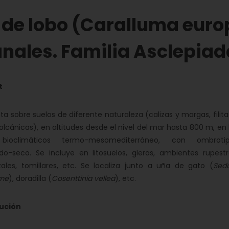
 de lobo (Caralluma euro
anales. Familia Asclepia
t
sobre suelos de diferente naturaleza (calizas y margas, filita
olcánicas), en altitudes desde el nivel del mar hasta 800 m, en 
 bioclimáticos termo-mesomediterráneo, con ombroti
do-seco. Se incluye en litosuelos, gleras, ambientes rupestr
zales, tomillares, etc. Se localiza junto a uña de gato (
Sed
rme
), doradilla (
Cosenttinia vellea
), etc.
bución