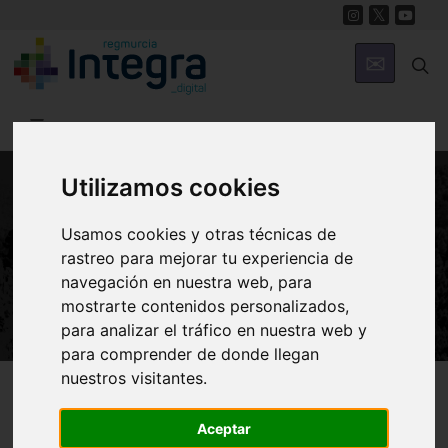
Utilizamos cookies
NATURALEZA
Usamos cookies y otras técnicas de
Cormorán moñudo (Phalacrocorax
rastreo para mejorar tu experiencia de
aristotelis desmarestii)
navegación en nuestra web, para
mostrarte contenidos personalizados,
para analizar el tráfico en nuestra web y
para comprender de donde llegan
nuestros visitantes.
Región de Murcia Digital
Naturaleza
En Clave Ambiental
Aceptar