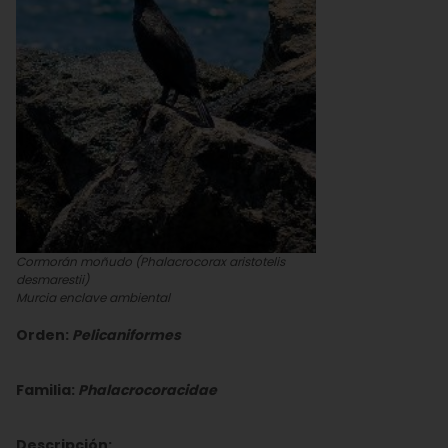
Cormorán moñudo (Phalacrocorax aristotelis
desmarestii)
Murcia enclave ambiental
Orden:
Pelicaniformes
Familia:
Phalacrocoracidae
Descripción: