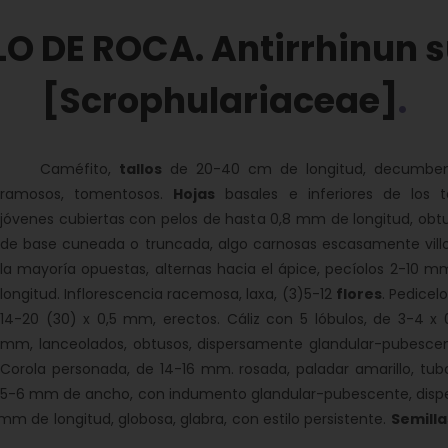
O DE ROCA. Antirrhinun 
[Scrophulariaceae]
Caméfito,
tallos
de 20-40 cm de longitud, decumben
ramosos, tomentosos.
Hojas
basales e inferiores de los ta
jóvenes cubiertas con pelos de hasta 0,8 mm de longitud, obtu
de base cuneada o truncada, algo carnosas escasamente villo
la mayoría opuestas, alternas hacia el ápice, pecíolos 2-10 m
longitud. Inflorescencia racemosa, laxa, (3)5-12
flores
. Pedicel
14-20 (30) x 0,5 mm, erectos. Cáliz con 5 lóbulos, de 3-4 x 0
mm, lanceolados, obtusos, dispersamente glandular-pubescen
Corola personada, de 14-16 mm. rosada, paladar amarillo, tub
5-6 mm de ancho, con indumento glandular-pubescente, dispe
m de longitud, globosa, glabra, con estilo persistente.
Semilla