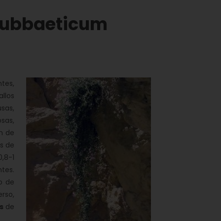
subbaeticum
tes,
llos
sas,
sas,
m de
os de
,8-1
tes.
o de
rso,
s
de