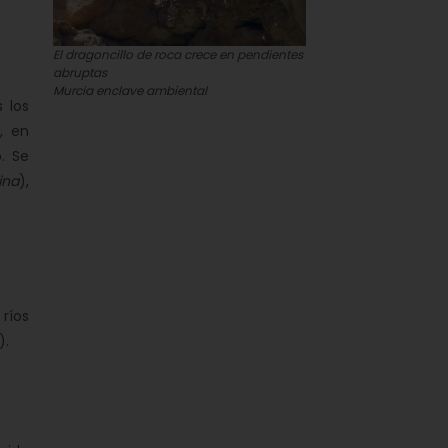
El dragoncillo de roca crece en pendientes
abruptas
Murcia enclave ambiental
 los
, en
. Se
ina
),
 ríos
).