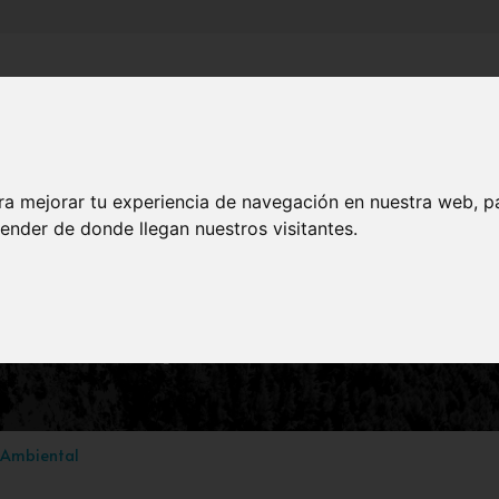
Inicio
Canales
Municipios
ra mejorar tu experiencia de navegación en nuestra web, p
NATURALEZA
ender de donde llegan nuestros visitantes.
 DE ROCA. Antirrhinun
[Scrophulariaceae]
 Ambiental