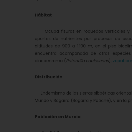
Hábitat
Ocupa fisuras en roquedos verticales y ex
aportes de nutrientes por procesos de esc
altitudes de 900 a 1.100 m, en el piso bio
encuentra acompañada de otras especies 
cincoenrama (
Potentilla caulescens
),
zapaticos
Distribución
Endemismo de las sierras sibbéticas orientales.
Mundo y Bogarra (Bogarra y Potiche), y en la pr
Población en Murcia