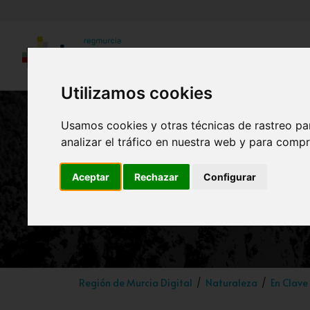
Utilizamos cookies
Usamos cookies y otras técnicas de rastreo pa
analizar el tráfico en nuestra web y para compr
DRAGONCILLO
Aceptar
Rechazar
Configurar
Región de Murcia Digital
Naturaleza
En Clave