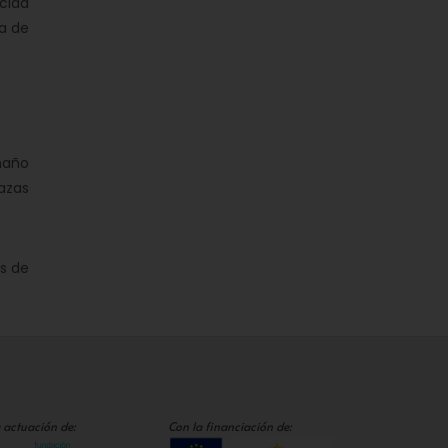
cida
la de
maño
azas
s de
 actuación de:
Con la financiación de: