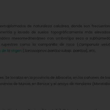
traplomados de naturaleza calcárea, donde son frecuentes
orrentía y lavado de suelos topográficamente más elevados
climático mesomediterráneo con ombrotipo seco a subhúmedo
rupestres como la campanilla de roca (
Campanula velut
 de la virgen
(
Sarcocapnos baetica
subsp.
baetica
), etc.
 Se localiza en la provincia de Albacete, en los cañones de los
ovincia de Murcia, en Benizar y el arroyo de Hondares (Moratalla