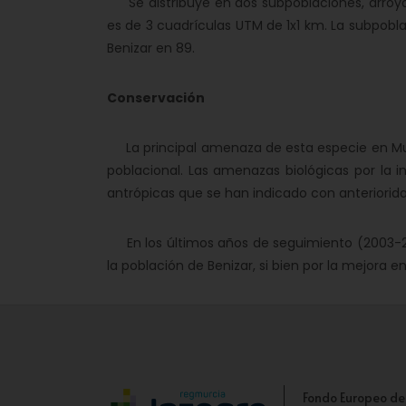
Se distribuye en dos subpoblaciones, arroyo 
es de 3 cuadrículas UTM de 1x1 km. La subpobl
Benizar en 89.
Conservación
La principal amenaza de esta especie en Mur
poblacional. Las amenazas biológicas por la 
antrópicas que se han indicado con anteriori
En los últimos años de seguimiento (2003-2
la población de Benizar, si bien por la mejora e
Fondo Europeo de