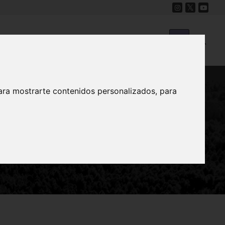
Cine
Proyecto Carmesí
Mapa Sonoro
ara mostrarte contenidos personalizados, para
 subbaeticum