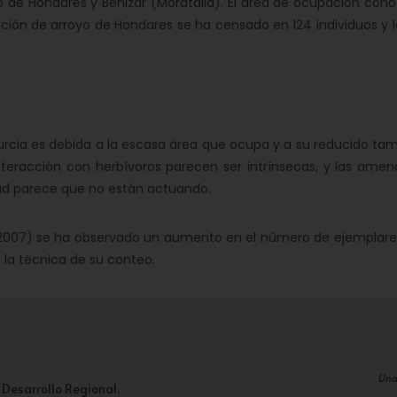
de Hondares y Benizar (Moratalla). El área de ocupación cono
ación de arroyo de Hondares se ha censado en 124 individuos y 
cia es debida a la escasa área que ocupa y a su reducido ta
interacción con herbívoros parecen ser intrínsecas, y las amen
dad parece que no están actuando.
007) se ha observado un aumento en el número de ejemplare
n la técnica de su conteo.
Una
 Desarrollo Regional.