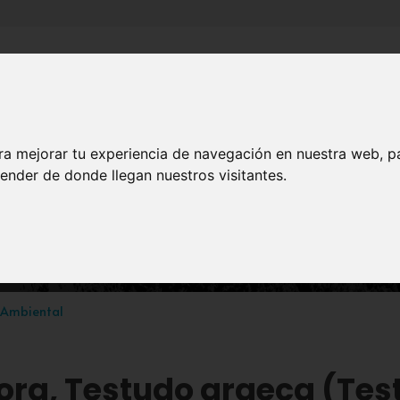
Inicio
Canales
Municipios
ra mejorar tu experiencia de navegación en nuestra web, p
ender de donde llegan nuestros visitantes.
NATURALEZA
ora, Testudo graeca (Tes
 Ambiental
ra, Testudo graeca (Tes