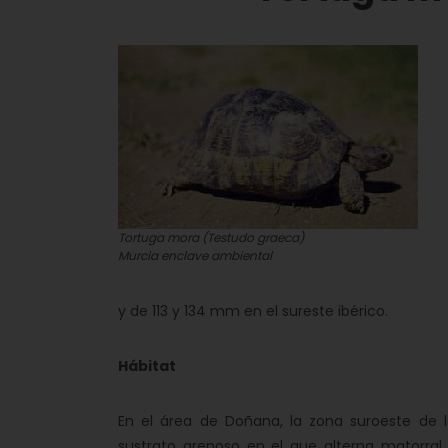
Tortuga mora (Testudo graeca)
Murcia enclave ambiental
y de 113 y 134 mm en el sureste ibérico.
Hábitat
En el área de Doñana, la zona suroeste de la
sustrato arenoso en el que alterna matorral