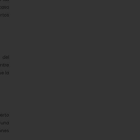
casa
rtos
 del
ntre
ue la
erto
 una
ones