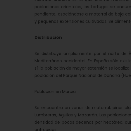
poblaciones orientales, las tortugas se encu
pendiente, asociándose a matorral de baja co
y pequeñas extensiones cultivadas. Se aliment
Distribución
Se distribuye ampliamente por el norte de Á
Mediterráneo occidental. En España sólo exis
sí: la población de mayor extensión se localiza
población del Parque Nacional de Doñana (Huel
Población en Murcia
Se encuentra en zonas de matorral, pinar cla
Lumbreras, Águilas y Mazarrón. Las poblacion
densidad de pocas decenas por hectárea, au
antrópicas.