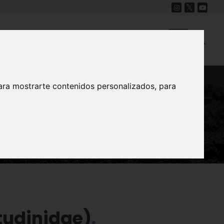
Cine
Proyecto Carmesí
Mapa Sonoro
ara mostrarte contenidos personalizados, para
tudinidae)
tudinidae)