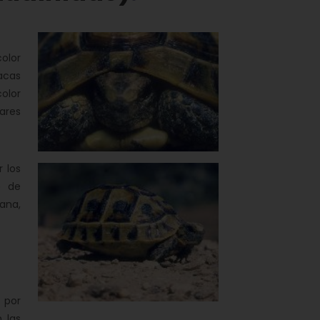
olor
acas
olor
ares
r los
o de
ana,
 por
 las