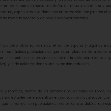
entran en zonas de media montaña, de naturaleza silícea y es
bertura, especialmente donde se entremezcla con pinares abie
a de materia vegetal y de pequeños invertebrados.
frica pero alcanza, además, el sur de España y algunas islas
ten tres núcleos poblacionales que están claramente aislados e
 en el sureste, en las provincias de Almería y Murcia, mientras q
va) y la de Baleares tienen una extensión reducida.
ro y ramblas, dentro de los términos municipales de Lorca, Pu
es más estables se encuentran en puntos muy localizados, con
nque lo normal son poblaciones menos densas debido a presi