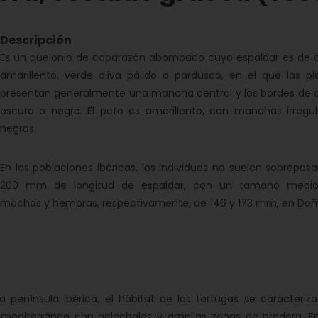
Descripción
Es un quelonio de caparazón abombado cuyo espaldar es de c
amarillento, verde oliva pálido o pardusco, en el que las pl
presentan generalmente una mancha central y los bordes de c
oscuro o negro. El peto es amarillento, con manchas irregul
negras.
En las poblaciones ibéricas, los individuos no suelen sobrepasa
200 mm de longitud de espaldar, con un tamaño medi
machos y hembras, respectivamente, de 146 y 173 mm, en Doñ
 península Ibérica, el hábitat de las tortugas se caracteriza
 mediterráneo con helechales y amplias zonas de pradera. En