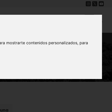
Cine
Proyecto Carmesí
Mapa Sonoro
ara mostrarte contenidos personalizados, para
ental
auna