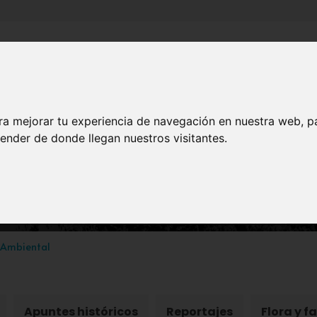
Inicio
Canales
Municipios
ra mejorar tu experiencia de navegación en nuestra web, p
ender de donde llegan nuestros visitantes.
NATURALEZA
sta Murcia en Clave Ambi
 Ambiental
Apuntes históricos
Reportajes
Flora y f