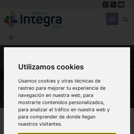
Utilizamos cookies
NATURALEZA
ENEBRO ALBAR. Juniperus oxycedrus
Usamos cookies y otras técnicas de
subsp. badia [Cupressaceae]
rastreo para mejorar tu experiencia de
navegación en nuestra web, para
mostrarte contenidos personalizados,
para analizar el tráfico en nuestra web y
Región de Murcia Digital
Naturaleza
En Clave Ambiental
para comprender de donde llegan
nuestros visitantes.