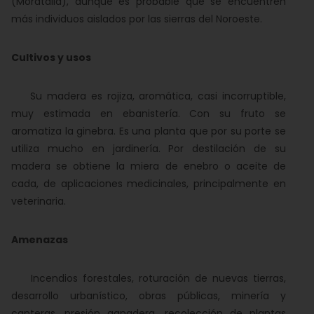
(Moratalla), aunque es probable que se encuentren
más individuos aislados por las sierras del Noroeste.
Cultivos y usos
Su madera es rojiza, aromática, casi incorruptible,
muy estimada en ebanistería. Con su fruto se
aromatiza la ginebra. Es una planta que por su porte se
utiliza mucho en jardinería. Por destilación de su
madera se obtiene la miera de enebro o aceite de
cada, de aplicaciones medicinales, principalmente en
veterinaria.
Amenazas
Incendios forestales, roturación de nuevas tierras,
desarrollo urbanístico, obras públicas, minería y
canteras, presión ganadera, recolección de plantas