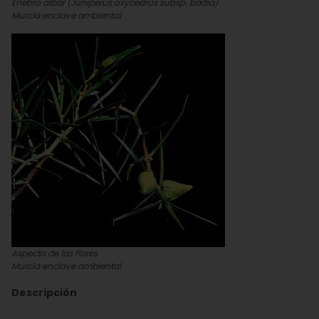
Enebro albar (
Juniperus oxycedrus subsp. badia
)
Murcia enclave ambiental
Aspecto de las flores
Murcia enclave ambiental
Descripción