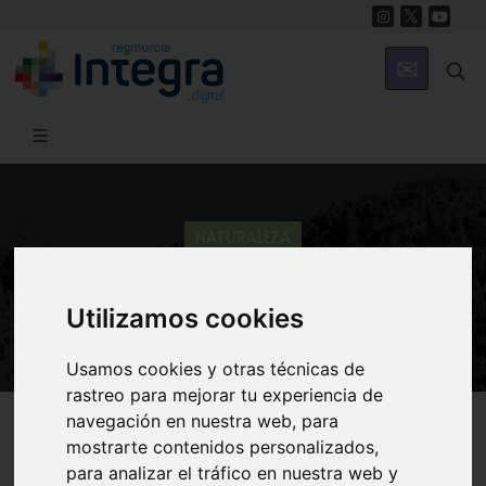
NATURALEZA
Malvasía cabeciblanca (Oxyura
leucocephala). Familia Anatidae
Utilizamos cookies
Usamos cookies y otras técnicas de
rastreo para mejorar tu experiencia de
Región de Murcia Digital
Naturaleza
En Clave Ambiental
navegación en nuestra web, para
mostrarte contenidos personalizados,
para analizar el tráfico en nuestra web y