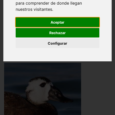
para comprender de donde llegan
Malvasía
nuestros visitantes.
cabeciblanca (Oxyura
Aceptar
leucocephala). Familia
Rechazar
Configurar
Anatidae