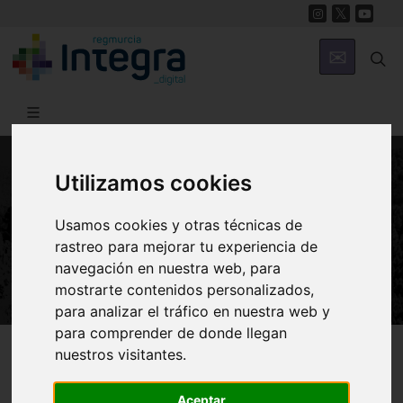
Utilizamos cookies
NATURALEZA
ARCE DE GRANADA. Acer
Usamos cookies y otras técnicas de
rastreo para mejorar tu experiencia de
granatense [Aceraceae]
navegación en nuestra web, para
mostrarte contenidos personalizados,
para analizar el tráfico en nuestra web y
para comprender de donde llegan
Región de Murcia Digital
Naturaleza
En Clave Ambiental
nuestros visitantes.
Aceptar