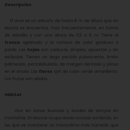
Descripción
El arce es un arbusto de hasta 8 m de altura que en
Murcia se encuentra, más frecuentemente, en forma
de arbolillo y con una altura de 0,5 a 6 m. Tiene el
tronco
agrietado y la corteza de color grisáceo a
pardo. Las
hojas
son caducas, simples, opuestas y sin
estípulas. Tienen un largo pecíolo pubescente, limbo
palmeado, pentalobulado, de margen dentado y piloso
en el envés. Las
flores
son de color verde amarillento.
Los frutos son alados.
Hábitat
Vive en zonas lluviosas y bordes de arroyos en
montañas. En Murcia ocupa áreas rocosas sombrías, en
las que se mantiene un microclima más húmedo que