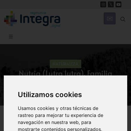
NATURALEZA
Nutria (Lutra lutra). Familia
MUSTELIDAE
Utilizamos cookies
Usamos cookies y otras técnicas de
Región de Murcia Digital
Naturaleza
En Clave Ambiental
rastreo para mejorar tu experiencia de
navegación en nuestra web, para
mostrarte contenidos personalizados,