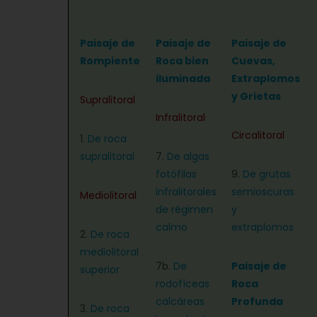
Paisaje de
Paisaje de
Paisaje de
Rompiente
Roca bien
Cuevas,
iluminada
Extraplomos
y Grietas
Supralitoral
Infralitoral
Circalitoral
1.
De roca
supralitoral
7.
De algas
fotófilas
9.
De grutas
infralitorales
semioscuras
Mediolitoral
de régimen
y
calmo
extraplomos
2.
De roca
mediolitoral
7b.
De
Paisaje de
superior
rodofíceas
Roca
calcáreas
Profunda
3.
De roca