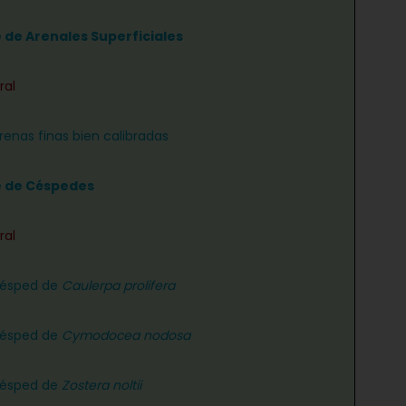
e de Arenales Superficiales
ral
renas finas bien calibradas
e de Céspedes
ral
césped de
Caulerpa prolifera
césped de
Cymodocea nodosa
césped de
Zostera noltii