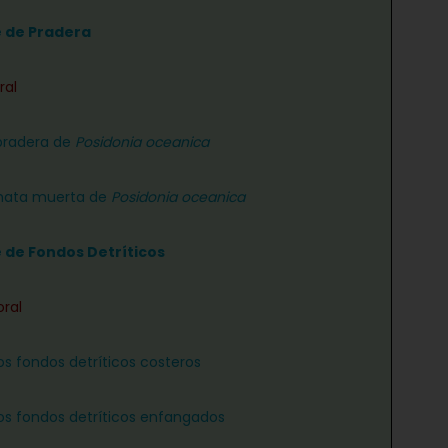
e de Pradera
ral
pradera de
Posidonia oceanica
ata muerta de
Posidonia oceanica
e de Fondos Detríticos
oral
os fondos detríticos costeros
os fondos detríticos enfangados