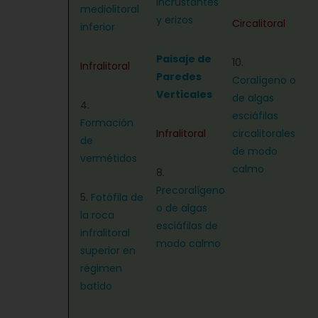
incrustantes
mediolitoral
y erizos
Circalitoral
inferior
Paisaje de
10.
Infralitoral
Paredes
Coralígeno o
Verticales
de algas
4.
esciáfilas
Formación
Infralitoral
circalitorales
de
de modo
vermétidos
calmo
8.
Precoralígeno
5.
Fotófila de
o de algas
la roca
esciáfilas de
infralitoral
modo calmo
superior en
régimen
batido