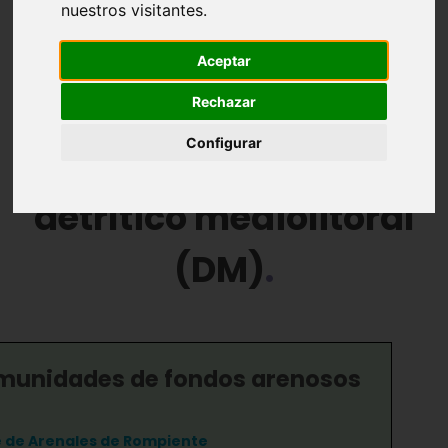
nuestros visitantes.
Comunidades Bentónicas
Zonación
Aceptar
Paisaje sumergido
Rechazar
Configurar
13. Comunidad de
detrítico mediolitoral
(DM)
munidades de fondos arenosos
e de Arenales de Rompiente