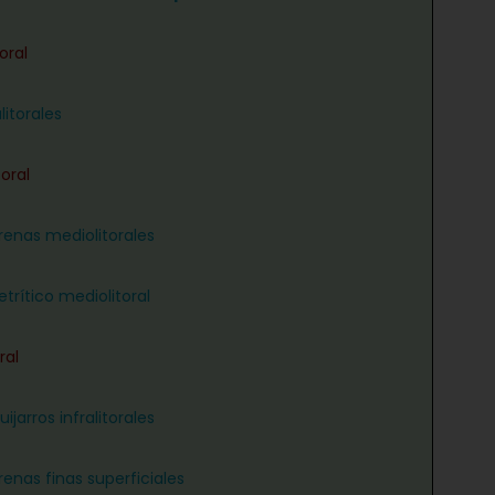
oral
litorales
oral
renas mediolitorales
trítico mediolitoral
ral
ijarros infralitorales
renas finas superficiales