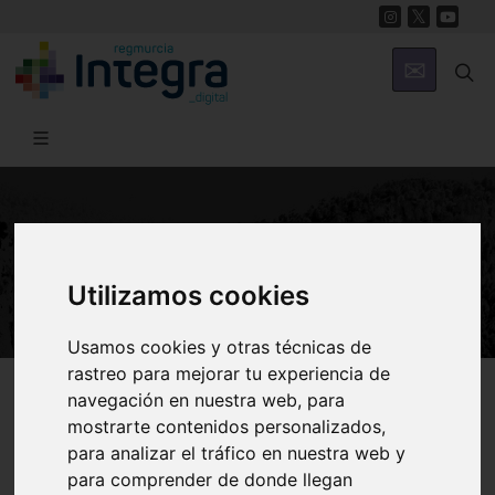
NATURALEZA
Vida en los fondos
Utilizamos cookies
Usamos cookies y otras técnicas de
rastreo para mejorar tu experiencia de
Región de Murcia Digital
Naturaleza
Ecosistema Marino
navegación en nuestra web, para
mostrarte contenidos personalizados,
para analizar el tráfico en nuestra web y
para comprender de donde llegan
Introducción
Bentos