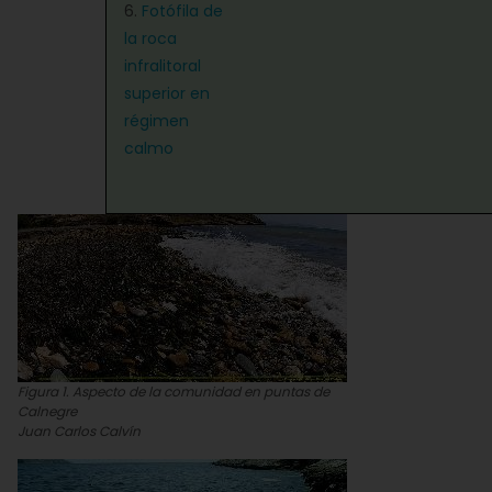
6.
Fotófila de
la roca
infralitoral
superior en
régimen
calmo
Figura 1. Aspecto de la comunidad en puntas de
Calnegre
Juan Carlos Calvín