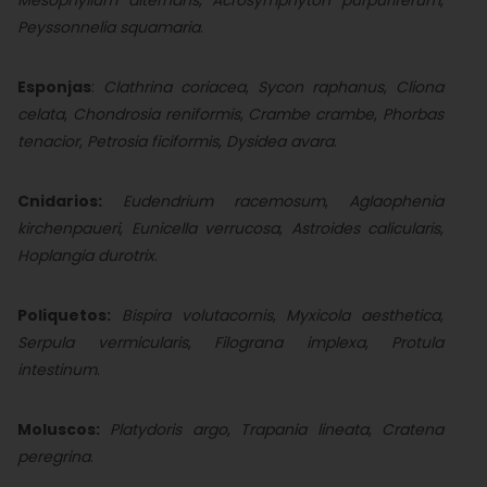
Mesophyllum alternans
,
Acrosymphyton purpuriferum
,
Peyssonnelia squamaria
.
Esponjas
:
Clathrina coriacea
,
Sycon raphanus
,
Cliona
celata
,
Chondrosia reniformis
,
Crambe crambe
,
Phorbas
tenacior
,
Petrosia ficiformis
,
Dysidea avara
.
Cnidarios:
Eudendrium racemosum
,
Aglaophenia
kirchenpaueri
,
Eunicella verrucosa
,
Astroides calicularis
,
Hoplangia durotrix
.
Poliquetos:
Bispira volutacornis
,
Myxicola aesthetica
,
Serpula vermicularis
,
Filograna implexa
,
Protula
intestinum
.
Moluscos:
Platydoris argo
,
Trapania lineata
,
Cratena
peregrina
.