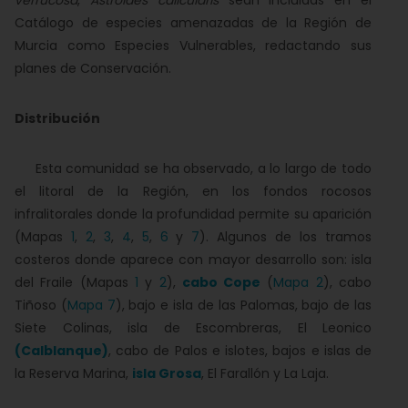
verrucosa
,
Astroides calicularis
sean incluidas en el
Catálogo de especies amenazadas de la Región de
Murcia como Especies Vulnerables, redactando sus
planes de Conservación.
Distribución
Esta comunidad se ha observado, a lo largo de todo
el litoral de la Región, en los fondos rocosos
infralitorales donde la profundidad permite su aparición
(Mapas
1
,
2
,
3
,
4
,
5
,
6
y
7
). Algunos de los tramos
costeros donde aparece con mayor desarrollo son: isla
del Fraile (Mapas
1
y
2
),
cabo Cope
(
Mapa 2
), cabo
Tiñoso (
Mapa 7
), bajo e isla de las Palomas, bajo de las
Siete Colinas, isla de Escombreras, El Leonico
(Calblanque)
, cabo de Palos e islotes, bajos e islas de
la Reserva Marina,
isla Grosa
, El Farallón y La Laja.