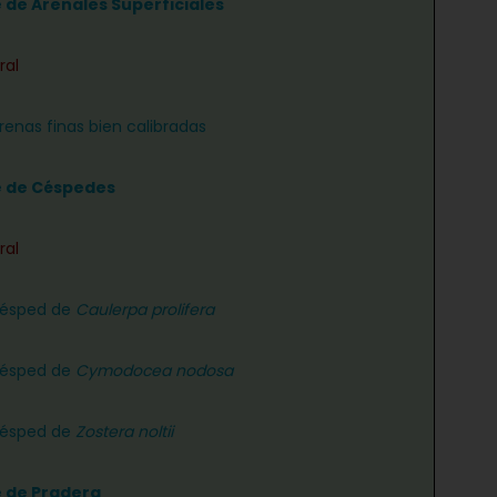
e de Arenales Superficiales
ral
renas finas bien calibradas
e de Céspedes
ral
césped de
Caulerpa prolifera
césped de
Cymodocea nodosa
césped de
Zostera noltii
e de Pradera