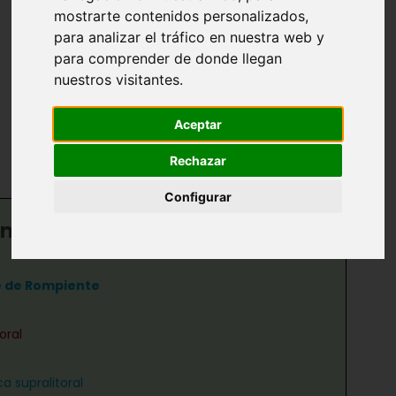
mostrarte contenidos personalizados,
Esciáfilas infralitorales
para analizar el tráfico en nuestra web y
para comprender de donde llegan
en régimen calmo o de
nuestros visitantes.
precoralígeno (AEIC)
Aceptar
Rechazar
Configurar
munidades de fondos rocosos
e de Rompiente
oral
a supralitoral