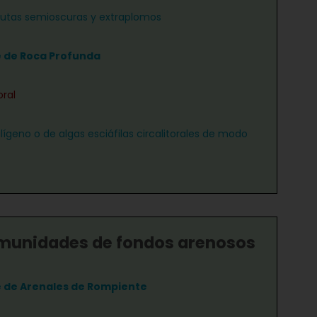
rutas semioscuras y extraplomos
e de Roca Profunda
oral
lígeno o de algas esciáfilas circalitorales de modo
munidades de fondos arenosos
e de Arenales de Rompiente