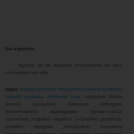
Sus especies
Algunas de las especies encontradas en esta
comunidad han sido:
Algas:
Briopsis plumosa
,
Pseudochlorodesmis furcellata
,
Flabellia petiolata
,
Halimeda tuna
,
Halopteris filicina
,
Zonaria tournefortii
,
Galaxaura oblongata
,
Bonnemaisonia asparagoides
,
Sphaerococcus
tournefortii
,
Haliptilon virgatum
(=
Corallina granifera
),
Corallina elongata
,
Lithophyllum incrustans
,