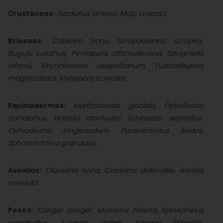
Crustáceos:
Dardanus arrosor
,
Maja crispata
.
Briozoos:
Caberea boryi
,
Scrupocellaria scrupea
,
Bugula calathus
,
Pentapora ottomulleriana
,
Savigniella
lafontii
,
Rhynchozoon neapolitanum
,
Turbicellepora
magnicostata
,
Myriapora truncata
.
Equinodermos:
Marthasterias glacialis
,
Ophidiaster
ophidianus
,
Hacelia attenuata
,
Echinaster sepositus
,
Ophioderma longicaudum
,
Paracentrotus lividus
,
Sphaerechinus granularis
.
Ascidias:
Clavelina nana
,
Clavelina dellavallei
,
Ascidia
mentula
.
Peces:
Conger conger
,
Muraena helena
,
Epinephelus
marginatus
,
Sciaena umbra
,
Apogon imberbis
,