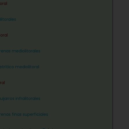
oral
litorales
oral
renas mediolitorales
trítico mediolitoral
ral
ijarros infralitorales
renas finas superficiales