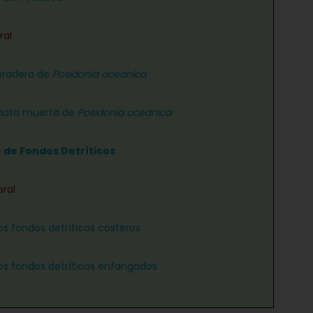
ral
pradera de
Posidonia oceanica
ata muerta de
Posidonia oceanica
e de Fondos Detríticos
oral
os fondos detríticos costeros
os fondos detríticos enfangados