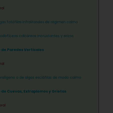
ral
gas fotófilas infralitorales de régimen calmo
rodofíceas calcáreas incrustantes y erizos
e de Paredes Verticales
ral
ralígeno o de algas esciáfilas de modo calmo
e de Cuevas, Extraplomos y Grietas
oral