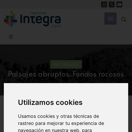
NATURALEZA
Paisajes abruptos. Fondos rocosos
Utilizamos cookies
Región de Murcia Digital
Naturaleza
Ecosistema Marino
Usamos cookies y otras técnicas de
rastreo para mejorar tu experiencia de
8. Comunidad de Algas
navegación en nuestra web, para