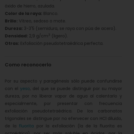
óxido de hierro, azulada.
Color de la raya:
Blanco.
Brillo:
Vítreo, sedoso o mate.
Dureza:
3-3'5 (semidura, se raya con púa de acero).
3
Densidad:
2,9 g/cm
(ligero).
Otras:
Exfoliación pseudotetraédrica perfecta.
Como reconocerlo
Por su aspecto y paragénesis sólo puede confundirse
con el
yeso
, del que se puede distinguir por su mayor
dureza, por no liberar vapor de agua al calentarlo y
especialmente, por presentar con frecuencia
exfoliación pseudotetraédrica. De los carbonatos
trigonales se distingue por no efervecer con HCl diluido,
de la
fluorita
por la exfoliación (la de la fluorita es
octaédrica), por ser más soluble en ácidos, por la