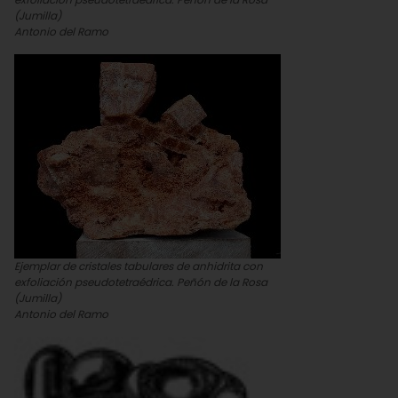
(Jumilla)
Antonio del Ramo
Ejemplar de cristales tabulares de anhidrita con
exfoliación pseudotetraédrica. Peñón de la Rosa
(Jumilla)
Antonio del Ramo