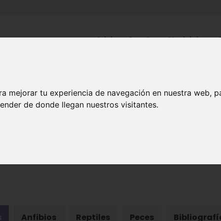
Inicio
Canales
Municipios
ra mejorar tu experiencia de navegación en nuestra web, p
NATURALEZA
ender de donde llegan nuestros visitantes.
una de la Región de Mur
s
Anfibios
Reptiles
Peces
Bibliografí