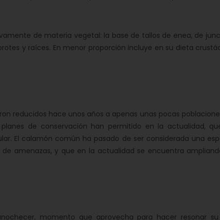
ente de materia vegetal: la base de tallos de enea, de juncos
 brotes y raíces. En menor proporción incluye en su dieta crust
ron reducidos hace unos años a apenas unas pocas poblacione
s planes de conservación han permitido en la actualidad, qu
nsular. El calamón común ha pasado de ser considerada una esp
ta de amenazas, y que en la actualidad se encuentra ampliand
checer, momento que aprovecha para hacer resonar su