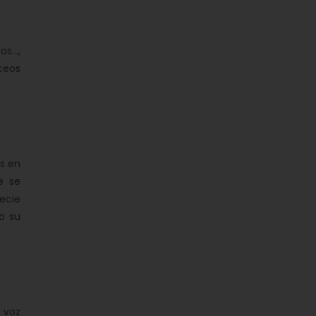
...,
áceos
s en
e se
ecie
o su
 voz