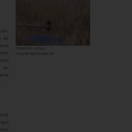
ción.
s de
evos
Calamón común
como
Vicente Hernández Gil
esta
s en
eras
.
cal,
trepa
rizo