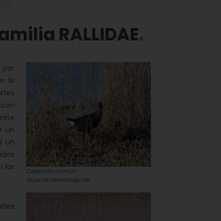
amilia RALLIDAE
 por
r la
rtes
 con
este
e un
e un
dedos
 las
Calamón común
Vicente Hernández Gil
ades