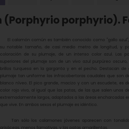
Porphyrio porphyrio). F
El calamón común es también conocido como "gallo azul",
su notable tamaño, de casi medio metro de longitud, y po
coloración de su plumaje, de un intenso color azul. Las pa
superiores del plumaje son de un vivo azul purpúreo oscuro,
brillos turquesa en la garganta y en el pecho. Destacan de 
plumaje tan uniforme las infracobertoras caudales que son d
blanco níveo. El pico grande, macizo y con un escudete, es d
color rojo vivo, al igual que las patas, de las que salen unos 
extremadamente largos, adaptados a las áreas encharcadas en
que vive. En ambos sexos el plumaje es idéntico.
Tan sólo los calamones jóvenes aparecen con tonalid
grisáceas, menos llamativas, y las patas amarillentas.