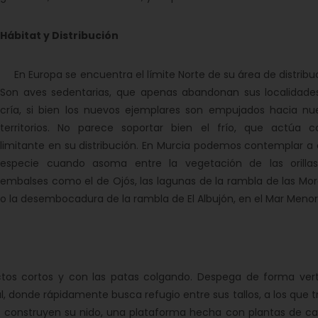
Hábitat y Distribución
En Europa se encuentra el límite Norte de su área de distribu
Son aves sedentarias, que apenas abandonan sus localidade
cría, si bien los nuevos ejemplares son empujados hacia nu
territorios. No parece soportar bien el frío, que actúa 
limitante en su distribución. En Murcia podemos contemplar a 
especie cuando asoma entre la vegetación de las orilla
embalses como el de Ojós, las lagunas de la rambla de las Mor
o la desembocadura de la rambla de El Albujón, en el Mar Menor
s cortos y con las patas colgando. Despega de forma verti
l, donde rápidamente busca refugio entre sus tallos, a los que 
lí construyen su nido, una plataforma hecha con plantas de car