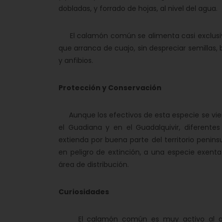
dobladas, y forrado de hojas, al nivel del agua.
El calamón común se alimenta casi exclusivam
que arranca de cuajo, sin despreciar semillas,
y anfibios.
Protección y Conservación
Aunque los efectivos de esta especie se vie
el Guadiana y en el Guadalquivir, diferente
extienda por buena parte del territorio peni
en peligro de extinción, a una especie exen
área de distribución.
Curiosidades
El calamón común es muy activo al ano