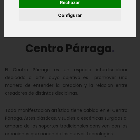
Rechazar
Introducción
Instalaciones
Edificio
Configurar
CENDEAC
Galería de imágenes
Centro Párraga
El Centro Párraga es un espacio interdisciplinar
dedicado al arte, cuyo objetivo es promover una
manera de entender la creación y la relación entre
creadores de distintas disciplinas.
Toda manifestación artística tiene cabida en el Centro
Párraga. Artes plásticas, visuales o escénicas surgidas al
amparo de los soportes tradicionales conviven con las
creaciones que nacen de las nuevas tecnologías.