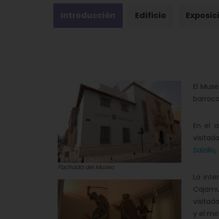
Introducción
Edificio
Exposic
El Muse
barroc
En el 
visitad
Salzillo
,
Fachada del Museo
La int
Cajamur
visitad
y el mo