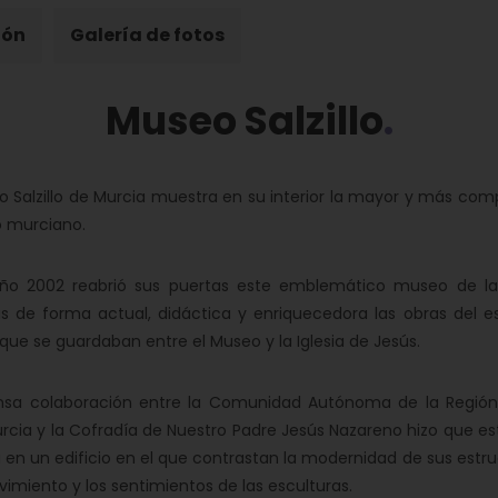
ión
Galería de fotos
Museo Salzillo
o Salzillo de Murcia muestra en su interior la mayor y más comp
o murciano.
año 2002 reabrió sus puertas este emblemático museo de la
as de forma actual, didáctica y enriquecedora las obras del es
 que se guardaban entre el Museo y la Iglesia de Jesús.
ensa colaboración entre la Comunidad Autónoma de la Región 
cia y la Cofradía de Nuestro Padre Jesús Nazareno hizo que esta
a en un edificio en el que contrastan la modernidad de sus estruc
vimiento y los sentimientos de las esculturas.