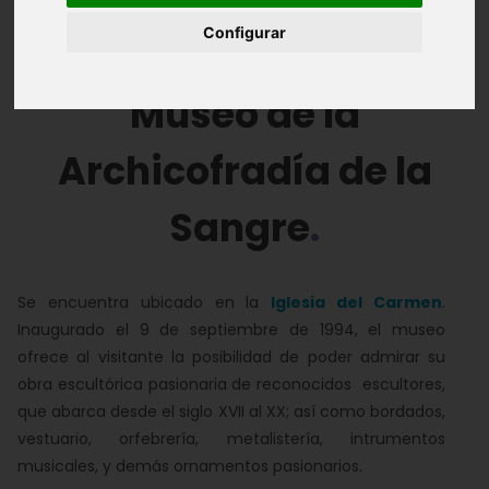
Configurar
Introducción
Museo de la
Archicofradía de la
Sangre
Se encuentra ubicado en la
Iglesia del Carmen
.
Inaugurado el 9 de septiembre de 1994, el museo
ofrece al visitante la posibilidad de poder admirar su
obra escultórica pasionaria de reconocidos escultores,
que abarca desde el siglo XVII al XX; así como bordados,
vestuario, orfebrería, metalistería, intrumentos
musicales, y demás ornamentos pasionarios.