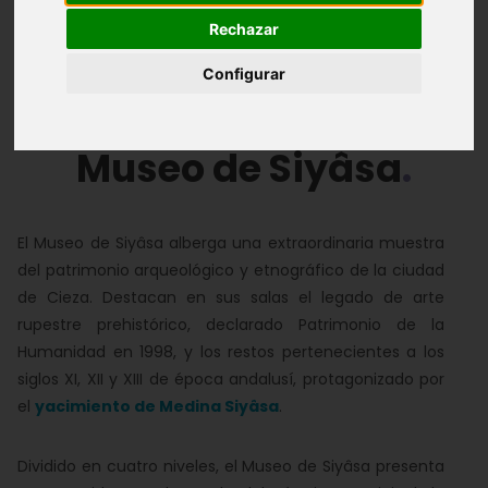
Rechazar
Introducción
Instalaciones
Exposición
Configurar
Actividades periódicas
Galería de Fotos
Museo de Siyâsa
El Museo de Siyâsa alberga una extraordinaria muestra
del patrimonio arqueológico y etnográfico de la ciudad
de Cieza. Destacan en sus salas el legado de arte
rupestre prehistórico, declarado Patrimonio de la
Humanidad en 1998, y los restos pertenecientes a los
siglos XI, XII y XIII de época andalusí, protagonizado por
el
yacimiento de Medina Siyâsa
.
Dividido en cuatro niveles, el Museo de Siyâsa presenta