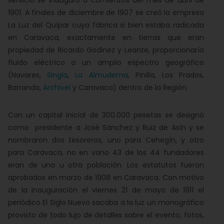
servicio se inauguró a comienzos del mes de abril de
1901. A finales de diciembre de 1907 se creó la empresa
La Luz del Quípar cuya fábrica si bien estaba radicada
en Caravaca, exactamente en tierras que eran
propiedad de Ricardo Godinez y Leante, proporcionaría
fluido eléctrico a un amplio espectro geográfico
(Navares,
Singla
,
La Almudema
, Pinilla, Los Prados,
Barranda,
Archivel
y Caravaca) dentro de la Región.
Con un capital inicial de 300.000 pesetas se designó
como presidente a José Sánchez y Ruiz de Asín y se
nombraron dos tesoreros, uno para Cehegín, y otro
para Caravaca, no en vano 43 de los 44 fundadores
eran de una u otra población. Los estatutos fueron
aprobados en marzo de 1908 en Caravaca. Con motivo
de la inauguración el viernes 21 de mayo de 1911 el
periódico El Siglo Nuevo sacaba a la luz un monográfico
provisto de todo lujo de detalles sobre el evento, fotos,