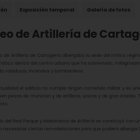
ión
Exposición temporal
Galería de fotos
o de Artillería de Carta
o de Artillería de Cartagena albergaba la sede del mítico regimien
tico dentro del centro urbano que ha sobrevivido, milagrosamen
do voladuras, incendios y bombardeos.
ctualidad el edificio no cumple ningún cometido militar y es 
ben piezas de munición y de artillería, únicas y de gran interés.
nto.
icio del Real Parque y Maestranza de Artillería se construyó con u
o necesarias ciertas remodelaciones para que pudiera albergar l