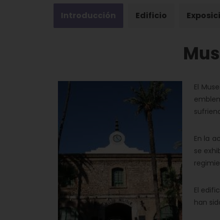
Introducción
Edificio
Exposic
Muse
El Muse
emblemá
sufrien
En la a
se exhi
regimie
El edif
han sid