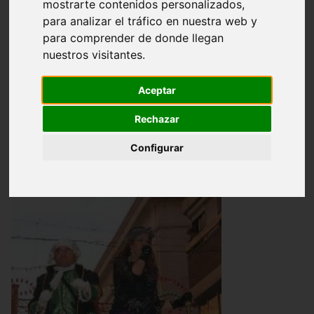
mostrarte contenidos personalizados,
para analizar el tráfico en nuestra web y
El Carnaval
Historia
Programa
para comprender de donde llegan
nuestros visitantes.
Participantes
Agrupaciones
Vídeos
Aceptar
Historia
Rechazar
Configurar