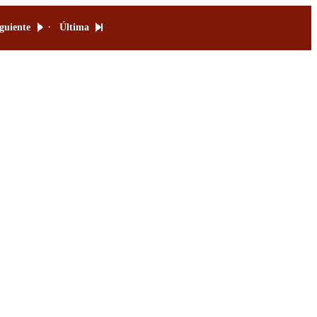
·
guiente
Última