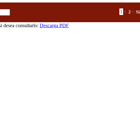
1
·
·
2
Si
i desea consultarlo:
Descarga PDF