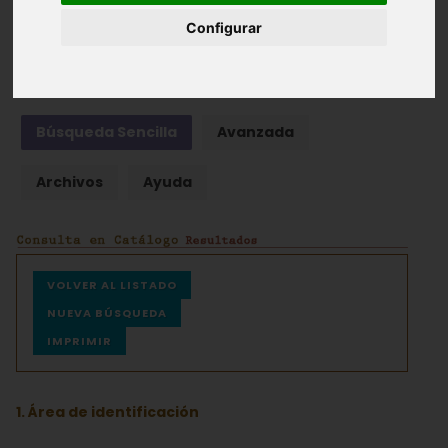
Configurar
Fondos documentales |
Colecciones de fotografías
|
Hemeroteca
|
Cine doméstico
Búsqueda Sencilla
Avanzada
Archivos
Ayuda
VOLVER AL LISTADO
NUEVA BÚSQUEDA
IMPRIMIR
1. Área de identificación