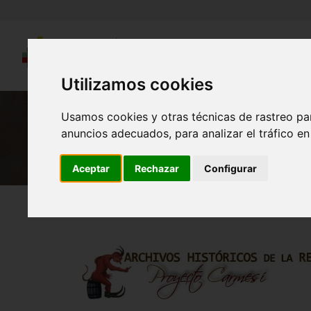
Utilizamos cookies
Usamos cookies y otras técnicas de rastreo pa
anuncios adecuados, para analizar el tráfico e
Aceptar
Rechazar
Configurar
Región de Murcia Digital
Historia
Archivos