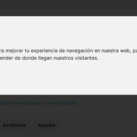
Inicio
Canales
Municipios
ra mejorar tu experiencia de navegación en nuestra web, p
ender de donde llegan nuestros visitantes.
afías
|
Hemeroteca
|
Cine doméstico
Archivos
Ayuda