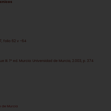
écnicos
, folio 62 v -64
e III. 1ª ed. Murcia: Universidad de Murcia, 2.003, p. 374
o de Murcia