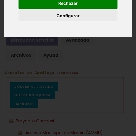
Rechazar
Fondos documentales |
Colecciones de fotografías
|
Configurar
Hemeroteca
|
Cine doméstico
Búsqueda Sencilla
Avanzada
Archivos
Ayuda
VOLVER AL LISTADO
NUEVA BÚSQUEDA
IMPRIMIR
Proyecto Carmesi
Archivo Municipal de Murcia (AMMU)