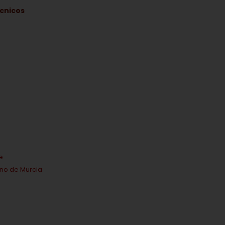
écnicos
7
e
ino de Murcia