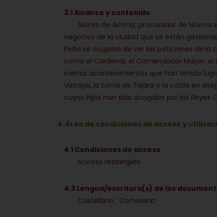
3.1 Alcance y contenido
Alonso de Arróniz, procurador de Murcia e
negocios de la ciudad que se están gestiona
Peña se ocupará de ver las peticiones de la
como el Cardenal, el Comendador Mayor, el Do
ciertos acontecimientos que han tenido lugar
Vizcaya, la toma de Tajara o la caída en des
cuyos hijos han sido acogidos por los Reyes C
4. Área de condiciones de acceso y utilizac
4.1 Condiciones de acceso
Acceso restringido
4.3 Lengua/escritura(s) de los documen
Castellano ; Cortesana