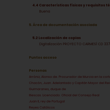
4.4 Características físicas y requisitos t
Buena
5. Área de documentación asociada
5.2 Localización de copias
Digitalización PROYECTO CARMESÍ CD 33
Puntos acceso
Personas
Arróniz, Alonso de. Procurador de Murcia en la cort
Chacón, Juan. Adelantado y Capitán Mayor del Re
Guimaranes, duque de
Illescas. Licenciado. Oficial del Consejo Real
Juan II, rey de Portugal
Reyes Católicos