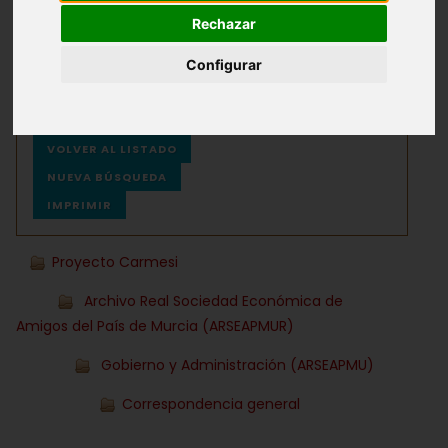
Rechazar
Archivos
Ayuda
Configurar
VOLVER AL LISTADO
NUEVA BÚSQUEDA
IMPRIMIR
Proyecto Carmesi
Archivo Real Sociedad Económica de
Amigos del País de Murcia (ARSEAPMUR)
Gobierno y Administración (ARSEAPMU)
Correspondencia general